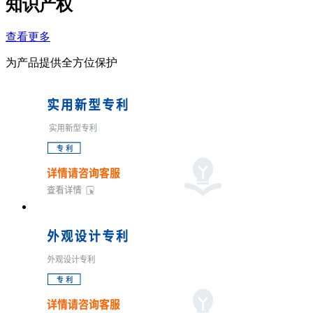
知识产权
查看更多
为产品提供全方位保护