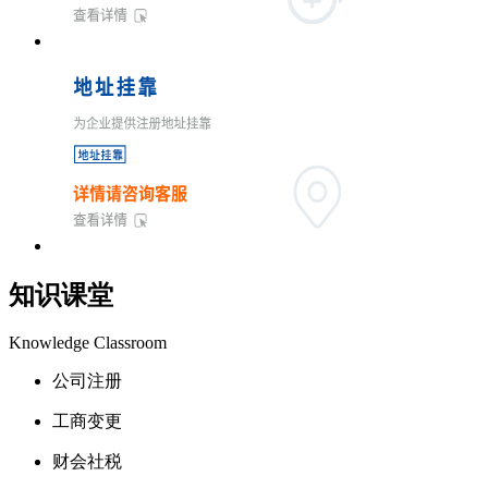
知识课堂
Knowledge Classroom
公司注册
工商变更
财会社税