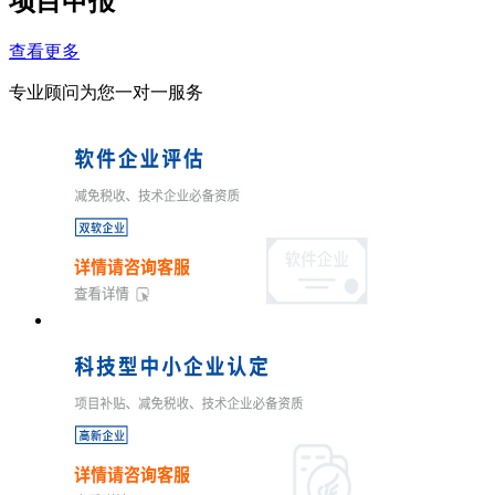
项目申报
查看更多
专业顾问为您一对一服务