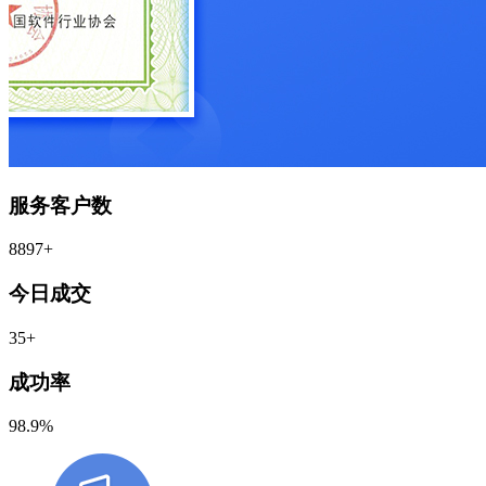
服务客户数
8897
+
今日成交
35
+
成功率
98.9
%