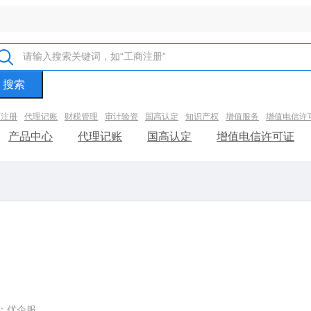
商注册
代理记账
财税管理
审计验资
国高认定
知识产权
增值服务
增值电信许
产品中心
代理记账
国高认定
增值电信许可证
：优企服