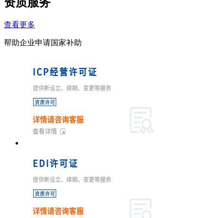
资质服务
查看更多
帮助企业申请国家补助