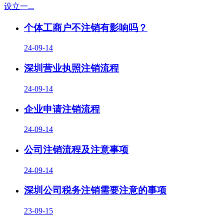
分公司注销流程！
在实践中，公司做大之后如果因为经营业务的反战等原因可以
设立一...
个体工商户不注销有影响吗？
24-09-14
深圳营业执照注销流程
24-09-14