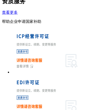
资质服务
查看更多
帮助企业申请国家补助