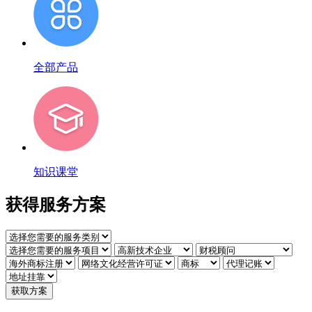
全部产品
知识课堂
获得服务方案